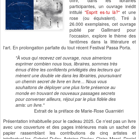
offrir, dans les librairies
participantes, un ouvrage inédit
intitulé
"Esprit es-tu là?"
et une
rose (ou équivalent). Tiré à
26.000 exemplaires, cet ouvrage
publié par Gallimard pour
l'occasion, explore le thème des
fantômes dans la littérature et
l'art. En prolongation parfaite du tout récent Festival Passa Porta.
"À vous qui recevez cet ouvrage, nous aimerions
exprimer combien nous tous, libraires, sommes très
émus d’être les confidents privilégiés des lecteurs qui
mènent une double vie dans les librairies, poursuivant
un chemin secret de livre en livre… Nous vous
souhaitons de déployer une plus forte présence au
monde en trouvant de nouveaux passages secrets
pour converser ailleurs, réjoui par le plus fidèle des
amis: un livre."
Extrait de la préface de Marie-Rose Guarniéri
Présentation inhabituelle pour le cadeau 2025. Ce n'est pas un livre
avec une couverture et des pages intérieures mais un sachet de
papier rassemblant les contributions de cinq artistes et
intellectuel.les, Gabriel Dufay, Antoine Ginésy, Claire Morel, Daniel