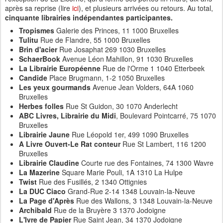
après sa reprise (lire
ici
), et plusieurs arrivées ou retours. Au total,
cinquante librairies indépendantes participantes.
Tropismes
Galerie des Princes, 11 1000 Bruxelles
Tulitu
Rue de Flandre, 55 1000 Bruxelles
Brin d'acier
Rue Josaphat 269 1030 Bruxelles
SchaerBook
Avenue Léon Mahillon, 91 1030 Bruxelles
La Librairie Européenne
Rue de l'Orme 1 1040 Etterbeek
Candide
Place Brugmann, 1-2 1050 Bruxelles
Les yeux gourmands
Avenue Jean Volders, 64A 1060
Bruxelles
Herbes folles
Rue St Guidon, 30 1070 Anderlecht
ABC Livres, Librairie du Midi
, Boulevard Pointcarré, 75 1070
Bruxelles
Librairie Jaune
Rue Léopold 1er, 499 1090 Bruxelles
A Livre Ouvert-Le Rat conteur
Rue St Lambert, 116 1200
Bruxelles
Librairie Claudine
Courte rue des Fontaines, 74 1300 Wavre
La Mazerine
Square Marie Pouli, 1A 1310 La Hulpe
Twist
Rue des Fusillés, 2 1340 Ottignies
La DUC Ciaco
Grand-Rue 2-14 1348 Louvain-la-Neuve
La Page d'Après
Rue des Wallons, 3 1348 Louvain-la-Neuve
Archibald
Rue de la Bruyère 3 1370 Jodoigne
L'Ivre de Papier
Rue Saint Jean, 34 1370 Jodoigne