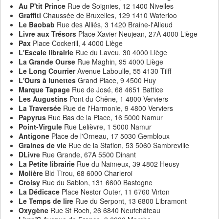
Au P'tit Prince
Rue de Soignies, 12 1400 Nivelles
Graffiti
Chaussée de Bruxelles, 129 1410 Waterloo
Le Baobab
Rue des Alliés, 3 1420 Braine-l'Alleud
Livre aux Trésors
Place Xavier Neujean, 27A 4000 Liège
Pax
Place Cockerill, 4 4000 Liège
L'Escale librairie
Rue du Laveu, 30 4000 Liège
La Grande Ourse
Rue Maghin, 95 4000 Liège
Le Long Courrier
Avenue Laboulle, 55 4130 Tilff
L'Ours à lunettes
Grand Place, 9 4500 Huy
Marque Tapage
Rue de José, 68 4651 Battice
Les Augustins
Pont du Chêne, 1 4800 Verviers
La Traversée
Rue de l'Harmonie, 9 4800 Verviers
Papyrus
Rue Bas de la Place, 16 5000 Namur
Point-Virgule
Rue Lelièvre, 1 5000 Namur
Antigone
Place de l'Orneau, 17 5030 Gembloux
Graines de vie
Rue de la Station, 53 5060 Sambreville
DLivre
Rue Grande, 67A 5500 Dinant
La Petite librairie
Rue du Naimeux, 39 4802 Heusy
Molière
Bld Tirou, 68 6000 Charleroi
Croisy
Rue du Sablon, 131 6600 Bastogne
La Dédicace
Place Nestor Outer, 11 6760 Virton
Le Temps de lire
Rue du Serpont, 13 6800 Libramont
Oxygène
Rue St Roch, 26 6840 Neufchâteau