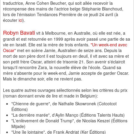
traductrice, Anne Cohen Beucher, qui soit allée recevoir la
récompense des mains de l'actrice belge Stéphanie Blanchoud,
lors de l'émission Tendances Première de ce jeudi 24 avril (à
écouter
ici
).
Robyn Bavati
vit à Melbourne, en Australie, où elle est née, a
grandi et est retournée en 1999 après avoir passé une partie de sa
vie en Israël. Elle est la mère de trois enfants.
"Un week-end avec
Oscar"
met en scène Jamie, Australien de seize ans. Depuis la
mort de son père dont il est toujours en deuil, il vit avec sa mère et
son petit frère Oscar, atteint de trisomie 21. Son avenir s'éclaircit
lorsqu'il rencontre Zara, la nouvelle élève de l'école. Quand sa
mère s'absente pour le week-end, Jamie accepte de garder Oscar.
Mais le dimanche soir, elle ne revient pas.
Les quatre autres ouvrages sélectionnés selon les critères du prix
(roman donnant envie de lire et made in Belgium):
"Chienne de guerre", de Nathalie Skowronek (Cotcotcot
Éditions)
"La dernière marée", d'Aylin Manço (Éditions Talents Hauts)
"L'enlèvement de Donald Trump", de Nicolas Keszei (Éditions
Mijade)
"Une île lointaine", de Frank Andriat (Ker Éditions)