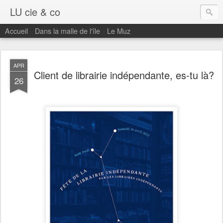
LU cie & co
Accueil
Dans la malle de l'île
Le Muz
APR
Client de librairie indépendante, es-tu là?
26