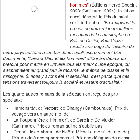
hommes"
(Éditions Hervé Chopin,
2023; Gallimard, 2024). Ils lui ont
aussi décerné le Prix du sujet
sorti de l'ombre:
"En imaginant le
procès de deux mineurs italiens
rescapés de la catastrophe du
Bois du Cazier, Paul Colize
revisite une page de l'histoire de
notre pays qui tend à tomber dans l'oubli. Extrêmement bien
documenté, "Devant Dieu et les hommes" utilise les débats du
prétoire pour mettre en lumière tous les maux d'une époque, où
s'exprimaient au grand jour le racisme, le mépris de classe et la
misogynie. Si nous y avons été si sensibles, c'est parce que ces
tensions traversent toujours la société et restent d'actualité."
Les quatre autres romans de la sélection ont reçu des prix
spéciaux:
"Immensità", de Victoire de Changy (Cambourakis): Prix du
voyage vers un autre monde
"La Pouponnière d'Himmler", de Caroline De Mulder
(Gallimard), Prix du roman qui ne s'oublie pas
"Demain les ombres", de Noëlle Michel (Le bruit du monde),
Prix Au-delà des apparences et Prix des délégués de classe